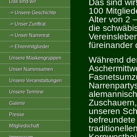
Das sind wir
Das sind wir
100 Mitglie
-> Unsere Geschichte
Alter von 2 
-> Unser Zunftrat
die schwäbi
Vereinslebe
-> Unser Narrenrat
füreinander 
-> Ehrenmitglieder
Während der
Unsere Maskengruppen
Aschermittw
Unser Narrensamen
Fasnetsumz
Unsere Veranstaltungen
Narrenparty
alemannische
Unsere Termine
Zuschauern,
Galerie
unseren Sch
Presse
befreundete
Mitgliedschaft
traditionel
Kornwesthei