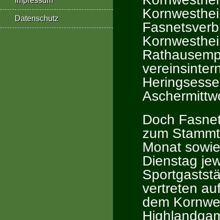
Impressum
Kornwesthei
Datenschutz
Fasnetsverb
Kornwesthei
Rathausempf
vereinsinte
Heringsesse
Aschermittw
Doch Fasnet 
zum Stammti
Monat sowie
Dienstag je
Sportgaststä
vertreten a
dem Kornwes
Highlandgame